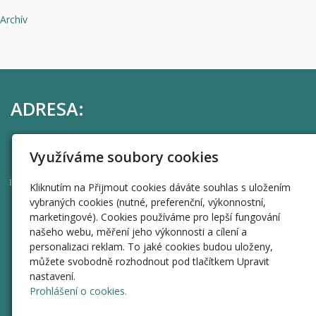
Archív
ADRESA:
Harvardský průmyslový holding, a.s.
Využíváme soubory cookies
Uhelný trh 414/9, Staré Město, 110 00 Praha 1
44269595
IČO
Kliknutím na Přijmout cookies dáváte souhlas s uložením
vybraných cookies (nutné, preferenční, výkonnostní,
RYCHLÁ NAVIGACE
marketingové). Cookies používáme pro lepší fungování
našeho webu, měření jeho výkonnosti a cílení a
Úvod
personalizaci reklam. To jaké cookies budou uloženy,
můžete svobodně rozhodnout pod tlačítkem Upravit
Informace
nastavení.
Valné hromady
Prohlášení o cookies.
Přeměna na listinné akcie