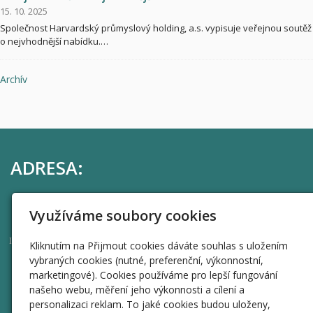
15. 10. 2025
Společnost Harvardský průmyslový holding, a.s. vypisuje veřejnou soutěž
o nejvhodnější nabídku.…
Archív
ADRESA:
Harvardský průmyslový holding, a.s.
Využíváme soubory cookies
Uhelný trh 414/9, Staré Město, 110 00 Praha 1
44269595
IČO
Kliknutím na Přijmout cookies dáváte souhlas s uložením
vybraných cookies (nutné, preferenční, výkonnostní,
RYCHLÁ NAVIGACE
marketingové). Cookies používáme pro lepší fungování
našeho webu, měření jeho výkonnosti a cílení a
Úvod
personalizaci reklam. To jaké cookies budou uloženy,