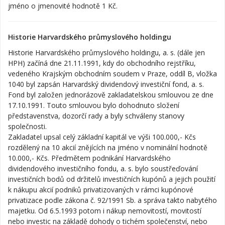
jméno o jmenovité hodnotě 1 Kč.
Historie Harvardského průmyslového holdingu
Historie Harvardského průmyslového holdingu, a. s. (dále jen
HPH) začíná dne 21.11.1991, kdy do obchodního rejstříku,
vedeného Krajským obchodním soudem v Praze, oddíl B, vložka
1040 byl zapsán Harvardský dividendový investiční fond, a. s.
Fond byl založen jednorázově zakladatelskou smlouvou ze dne
17.10.1991. Touto smlouvou bylo dohodnuto složení
představenstva, dozorčí rady a byly schváleny stanovy
společnosti.
Zakladatel upsal celý základní kapitál ve výši 100.000,- Kčs
rozdělený na 10 akcií znějících na jméno v nominální hodnotě
10.000,- Kčs. Předmětem podnikání Harvardského
dividendového investičního fondu, a. s. bylo soustřeďování
investičních bodů od držitelů investičních kupónů a jejich použití
k nákupu akcií podniků privatizovaných v rámci kupónové
privatizace podle zákona č. 92/1991 Sb. a správa takto nabytého
majetku. Od 6.5.1993 potom i nákup nemovitostí, movitostí
nebo investic na základě dohody o tichém společenství, nebo