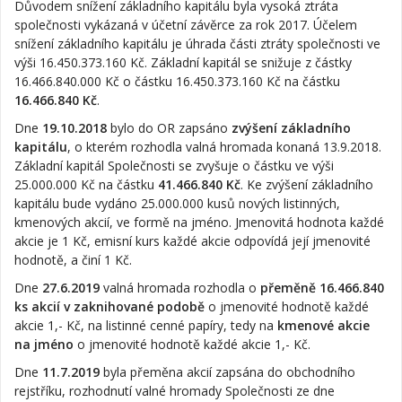
Důvodem snížení základního kapitálu byla vysoká ztráta
společnosti vykázaná v účetní závěrce za rok 2017. Účelem
snížení základního kapitálu je úhrada části ztráty společnosti ve
výši 16.450.373.160 Kč. Základní kapitál se snižuje z částky
16.466.840.000 Kč o částku 16.450.373.160 Kč na částku
16.466.840 Kč
.
Dne
19.10.2018
bylo do OR zapsáno
zvýšení základního
kapitálu
, o kterém rozhodla valná hromada konaná 13.9.2018.
Základní kapitál Společnosti se zvyšuje o částku ve výši
25.000.000 Kč na částku
41.466.840 Kč
. Ke zvýšení základního
kapitálu bude vydáno 25.000.000 kusů nových listinných,
kmenových akcií, ve formě na jméno. Jmenovitá hodnota každé
akcie je 1 Kč, emisní kurs každé akcie odpovídá její jmenovité
hodnotě, a činí 1 Kč.
Dne
27.6.2019
valná hromada rozhodla o
přeměně 16.466.840
ks akcií v zaknihované podobě
o jmenovité hodnotě každé
akcie 1,- Kč, na listinné cenné papíry, tedy na
kmenové akcie
na jméno
o jmenovité hodnotě každé akcie 1,- Kč.
Dne
11.7.2019
byla přeměna akcií zapsána do obchodního
rejstříku, rozhodnutí valné hromady Společnosti ze dne