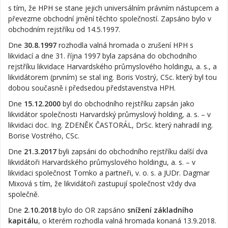
s tím, že HPH se stane jejich universálním právním nástupcem a
převezme obchodní jmění těchto společností. Zapsáno bylo v
obchodním rejstříku od 14.5.1997.
Dne
30.8.1997
rozhodla valná hromada o zrušení HPH s
likvidací a dne 31. října 1997 byla zapsána do obchodního
rejstříku likvidace Harvardského průmyslového holdingu, a. s., a
likvidátorem (prvním) se stal ing. Boris Vostrý, CSc. který byl tou
dobou současně i předsedou představenstva HPH.
Dne
15.12.2000
byl do obchodního rejstříku zapsán jako
likvidátor společnosti Harvardský průmyslový holding, a. s. – v
likvidaci doc. Ing. ZDENĚK ČASTORÁL, DrSc. který nahradil ing.
Borise Vostrého, CSc.
Dne
21.3.2017
byli zapsáni do obchodního rejstříku další dva
likvidátoři Harvardského průmyslového holdingu, a. s. – v
likvidaci společnost Tomko a partneři, v. o. s. a JUDr. Dagmar
Mixová s tím, že likvidátoři zastupují společnost vždy dva
společně.
Dne
2.10.2018
bylo do OR zapsáno
snížení základního
kapitálu
, o kterém rozhodla valná hromada konaná 13.9.2018.