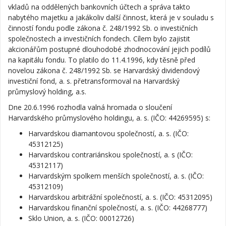
vkladů na oddělených bankovních účtech a správa takto
nabytého majetku a jakákoliv další činnost, která je v souladu s
činností fondu podle zákona č. 248/1992 Sb. o investičních
společnostech a investičních fondech. Cílem bylo zajistit
akcionářům postupné dlouhodobé zhodnocování jejich podílů
na kapitálu fondu. To platilo do 11.4.1996, kdy těsně před
novelou zákona č. 248/1992 Sb. se Harvardský dividendový
investiční fond, a. s. přetransformoval na Harvardský
průmyslový holding, a.s.
Dne 20.6.1996 rozhodla valná hromada o sloučení
Harvardského průmyslového holdingu, a. s. (IČO: 44269595) s:
Harvardskou diamantovou společností, a. s. (IČO:
45312125)
Harvardskou contrariánskou společností, a. s (IČO:
45312117)
Harvardským spolkem menších společností, a. s. (IČO:
45312109)
Harvardskou arbitrážní společností, a. s. (IČO: 45312095)
Harvardskou finanční společností, a. s. (IČO: 44268777)
Sklo Union, a. s. (IČO: 00012726)