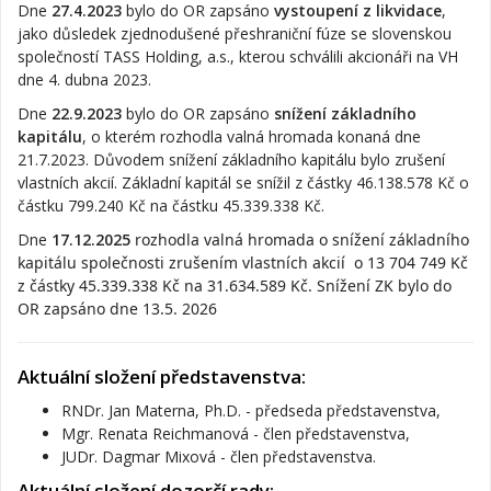
Dne
27.4.2023
bylo do OR zapsáno
vystoupení z likvidace
,
jako důsledek zjednodušené přeshraniční fúze se slovenskou
společností TASS Holding, a.s., kterou schválili akcionáři na VH
dne 4. dubna 2023.
Dne
22.9.2023
bylo do OR zapsáno
snížení základního
kapitálu
, o kterém rozhodla valná hromada konaná dne
21.7.2023. Důvodem snížení základního kapitálu bylo zrušení
vlastních akcií. Základní kapitál se snížil z částky 46.138.578 Kč o
částku 799.240 Kč na částku 45.339.338 Kč.
Dne
17.12.2025
rozhodla valná hromada o snížení základního
kapitálu společnosti zrušením vlastních akcií o 13 704 749 Kč
z částky 45.339.338 Kč na 31.634.589 Kč. Snížení ZK bylo do
OR zapsáno dne 13.5. 2026
Aktuální složení představenstva:
RNDr. Jan Materna, Ph.D. - předseda představenstva,
Mgr. Renata Reichmanová - člen představenstva,
JUDr. Dagmar Mixová - člen představenstva.
Aktuální složení dozorčí rady: