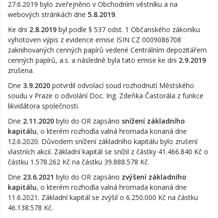
27.6.2019 bylo zveřejněno v Obchodním věstníku a na
webových stránkách dne
5.8.2019
.
Ke dni
2.8.2019
byl podle § 537 odst. 1 Občanského zákoníku
vyhotoven výpis z evidence emise ISIN CZ 0009086708
zaknihovaných cenných papírů vedené Centrálním depozitářem
cenných papírů, a.s. a následně byla tato emise ke dni
2.9.2019
zrušena.
Dne
3.9.2020
potvrdil odvolací soud rozhodnutí Městského
soudu v Praze o odvolání Doc. Ing. Zdeňka Častorála z funkce
likvidátora společnosti.
Dne
2.11.2020
bylo do OR zapsáno
snížení základního
kapitálu
, o kterém rozhodla valná hromada konaná dne
12.6.2020. Důvodem snížení základního kapitálu bylo zrušení
vlastních akcií. Základní kapitál se snížil z částky
41.466.840 Kč
o
částku
1.578.262 Kč
na částku
39.888.578 Kč.
Dne
23.6.2021
bylo do OR zapsáno
zvýšení základního
kapitálu
, o kterém rozhodla valná hromada konaná dne
11.6.2021. Základní kapitál se zvýšil o 6.250.000 Kč na částku
46.138.578 Kč.