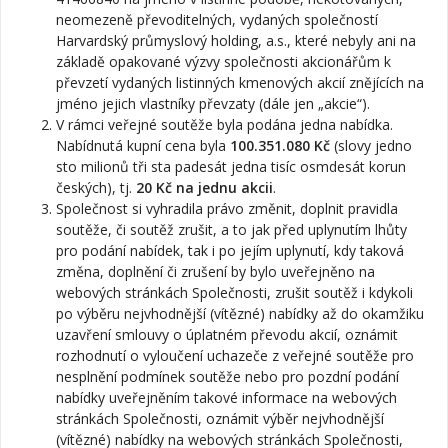
neomezeně převoditelných, vydaných společností
Harvardský průmyslový holding, a.s., které nebyly ani na
základě opakované výzvy společnosti akcionářům k
převzetí vydaných listinných kmenových akcií znějících na
jméno jejich vlastníky převzaty (dále jen „akcie“).
V rámci veřejné soutěže byla podána jedna nabídka.
Nabídnutá kupní cena byla
100.351.080 Kč
(slovy jedno
sto milionů tři sta padesát jedna tisíc osmdesát korun
českých), tj.
20 Kč na jednu akcii
.
Společnost si vyhradila právo změnit, doplnit pravidla
soutěže, či soutěž zrušit, a to jak před uplynutím lhůty
pro podání nabídek, tak i po jejím uplynutí, kdy taková
změna, doplnění či zrušení by bylo uveřejněno na
webových stránkách Společnosti, zrušit soutěž i kdykoli
po výběru nejvhodnější (vítězné) nabídky až do okamžiku
uzavření smlouvy o úplatném převodu akcií, oznámit
rozhodnutí o vyloučení uchazeče z veřejné soutěže pro
nesplnění podmínek soutěže nebo pro pozdní podání
nabídky uveřejněním takové informace na webových
stránkách Společnosti, oznámit výběr nejvhodnější
(vítězné) nabídky na webových stránkách Společnosti,