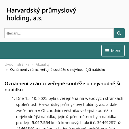
Hled
Menu
Úvodní stránka
Aktuality
Oznámení v rámci veřejné soutěže o nejvhodnější nabídku
Oznámení v rámci veřejné soutěže o nejvhodnější
nabídku
Dne 15. 10. 2025 byla uveřejněna na webových stránkách
společnosti Harvardský průmyslový holding, a.s. a dále
zveřejněna v Obchodním věstníku veřejná soutěž o
nejvhodnější nabídku, jejímž předmětem byla nabídka
prodeje
5.017.554
kusů kmenových akcií č. 36449287 až
41466840 na jméno v listinné podobě, nekótovaných,