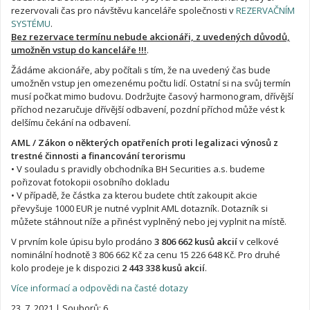
rezervovali čas pro návštěvu kanceláře společnosti v
REZERVAČNÍM
SYSTÉMU
.
Bez rezervace termínu nebude akcionáři, z uvedených důvodů,
umožněn vstup do kanceláře !!!
.
Žádáme akcionáře, aby počítali s tím, že na uvedený čas bude
umožněn vstup jen omezenému počtu lidí. Ostatní si na svůj termín
musí počkat mimo budovu. Dodržujte časový harmonogram, dřívější
příchod nezaručuje dřívější odbavení, pozdní příchod může vést k
delšímu čekání na odbavení.
AML / Zákon o některých opatřeních proti legalizaci výnosů z
trestné činnosti a financování terorismu
• V souladu s pravidly obchodníka BH Securities a.s. budeme
pořizovat fotokopii osobního dokladu
• V případě, že částka za kterou budete chtít zakoupit akcie
převyšuje 1000 EUR je nutné vyplnit AML dotazník. Dotazník si
můžete stáhnout níže a přinést vyplněný nebo jej vyplnit na místě.
V prvním kole úpisu bylo prodáno
3 806 662 kusů akcií
v celkové
nominální hodnotě 3 806 662 Kč za cenu 15 226 648 Kč. Pro druhé
kolo prodeje je k dispozici
2 443 338 kusů akcií
.
Více informací a odpovědi na časté dotazy
23. 7. 2021
|
Souborů: 6