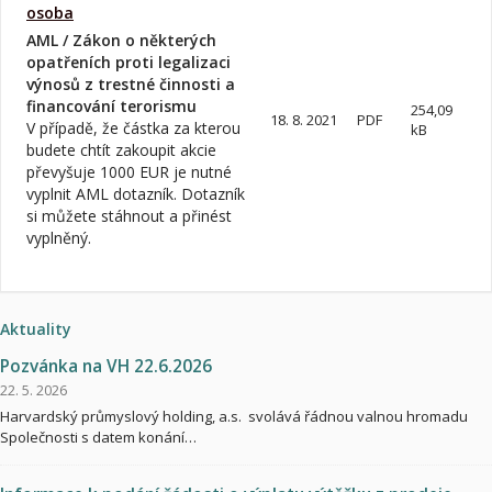
osoba
AML / Zákon o některých
opatřeních proti legalizaci
výnosů z trestné činnosti a
financování terorismu
254,09
18. 8. 2021
PDF
V případě, že částka za kterou
kB
budete chtít zakoupit akcie
převyšuje 1000 EUR je nutné
vyplnit AML dotazník. Dotazník
si můžete stáhnout a přinést
vyplněný.
Aktuality
Pozvánka na VH 22.6.2026
22. 5. 2026
Harvardský průmyslový holding, a.s. svolává řádnou valnou hromadu
Společnosti s datem konání…