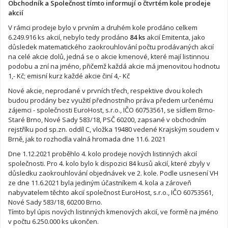
Obchodník a Společnost tímto informují o čtvrtém kole prodeje
akcií
V rámci prodeje bylo v prvním a druhém kole prodáno celkem
6.249.916 ks akcií, nebylo tedy prodáno
84 ks
akcií Emitenta, jako
důsledek matematického zaokrouhlování počtu prodávaných akcií
na celé akcie dolů, jedná se o akcie kmenové, které mají listinnou
podobu a zní na jméno, přičemž každá akcie má jmenovitou hodnotu
1,- Kč; emisní kurz každé akcie činí 4,- Kč
Nové akcie, neprodané v prvních třech, respektive dvou kolech
budou prodány bez využití přednostního práva předem určenému
zájemci - společnosti EuroHost, s.r.o., IČO 60753561, se sídlem Brno-
Staré Brno, Nové Sady 583/18, PSČ 60200, zapsané v obchodním
rejstříku pod sp.zn. oddíl C, vložka 19480 vedené Krajským soudem v
Brně, jak to rozhodla valná hromada dne 11.6. 2021
Dne 1.12.2021 proběhlo 4. kolo prodeje nových listinných akcií
společnosti. Pro 4. kolo bylo k dispozici 84 kusů akcií, které zbyly v
důsledku zaokrouhlování objednávek ve 2. kole. Podle usnesení VH
ze dne 11.6.2021 byla jediným účastníkem 4. kola a zároveň
nabyvatelem těchto akcií společnost EuroHost, s.r.o., IČO 60753561,
Nové Sady 583/18, 60200 Brno.
Tímto byl úpis nových listinných kmenových akcií, ve formě na jméno
v počtu 6.250.000 ks ukončen.