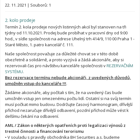
22. 11. 2021
|
Souborů: 1
2. kolo prodeje
Termín 2. kola prodeje nových listinných akcií byl stanoven na tři
týdny od 11.10.2021. Prodej bude probíhat v pracovní dny od 9:00
hod., v sídle společnosti na adrese Uhelný trh 414/9, 110 00 Praha 1 -
Staré Město, 1. patro kancelář č. 111.
Naše společnost považuje za důležité chovat se v této době
obezřetně a solidárně, a proto vyzývá a žádá akcionáře, aby si
rezervovali čas pro návštěvu kanceláře společnosti v
REZERVAČNÍM
SYSTÉMU
.
Bez rezervace termínu nebude akcionáři, z uvedených důvodů,
umožněn vstup do kanceláře !!!
.
Žádáme akcionáře, aby počítali s tím, že na uvedený čas bude
umožněn vstup jen omezenému počtu lidí. Ostatní si na svůj termín
musí počkat mimo budovu. Dodržujte časový harmonogram, dřívější
příchod nezaručuje dřívější odbavení, pozdní příchod může vést k
delšímu čekání na odbavení.
AML / Zákon o některých opatřeních proti legalizaci výnosů z
trestné činnosti a financování terorismu
• V souladu s pravidly obchodníka BH Securities a.s. budeme