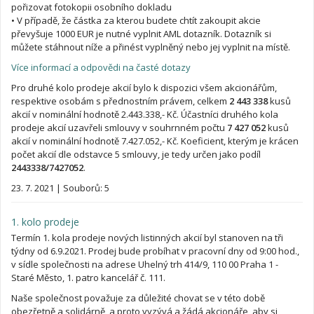
pořizovat fotokopii osobního dokladu
• V případě, že částka za kterou budete chtít zakoupit akcie
převyšuje 1000 EUR je nutné vyplnit AML dotazník. Dotazník si
můžete stáhnout níže a přinést vyplněný nebo jej vyplnit na místě.
Více informací a odpovědi na časté dotazy
Pro druhé kolo prodeje akcií bylo k dispozici všem akcionářům,
respektive osobám s přednostním právem, celkem
2 443 338
kusů
akcií v nominální hodnotě 2.443.338,- Kč. Účastníci druhého kola
prodeje akcií uzavřeli smlouvy v souhrnném počtu
7 427 052
kusů
akcií v nominální hodnotě 7.427.052,- Kč. Koeficient, kterým je krácen
počet akcií dle odstavce 5 smlouvy, je tedy určen jako podíl
2443338/7427052
.
23. 7. 2021
|
Souborů: 5
1. kolo prodeje
Termín 1. kola prodeje nových listinných akcií byl stanoven na tři
týdny od 6.9.2021. Prodej bude probíhat v pracovní dny od 9:00 hod.,
v sídle společnosti na adrese Uhelný trh 414/9, 110 00 Praha 1 -
Staré Město, 1. patro kancelář č. 111.
Naše společnost považuje za důležité chovat se v této době
obezřetně a solidárně, a proto vyzývá a žádá akcionáře, aby si