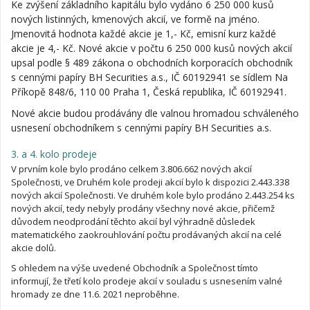
Ke zvýšení základního kapitálu bylo vydáno 6 250 000 kusů
nových listinných, kmenových akcií, ve formě na jméno.
Jmenovitá hodnota každé akcie je 1,- Kč, emisní kurz každé
akcie je 4,- Kč. Nové akcie v počtu 6 250 000 kusů nových akcií
upsal podle § 489 zákona o obchodních korporacích obchodník
s cennými papíry BH Securities a.s., IČ 60192941 se sídlem Na
Příkopě 848/6, 110 00 Praha 1, Česká republika, IČ 60192941.
Nové akcie budou prodávány dle valnou hromadou schváleného
usnesení obchodníkem s cennými papíry BH Securities a.s.
3. a 4. kolo prodeje
V prvním kole bylo prodáno celkem 3.806.662 nových akcií
Společnosti, ve Druhém kole prodeji akcií bylo k dispozici 2.443.338
nových akcií Společnosti. Ve druhém kole bylo prodáno 2.443.254 ks
nových akcií, tedy nebyly prodány všechny nové akcie, přičemž
důvodem neodprodání těchto akcií byl výhradně důsledek
matematického zaokrouhlování počtu prodávaných akcií na celé
akcie dolů.
S ohledem na výše uvedené Obchodník a Společnost tímto
informují, že třetí kolo prodeje akcií v souladu s usnesením valné
hromady ze dne 11.6. 2021 neproběhne.