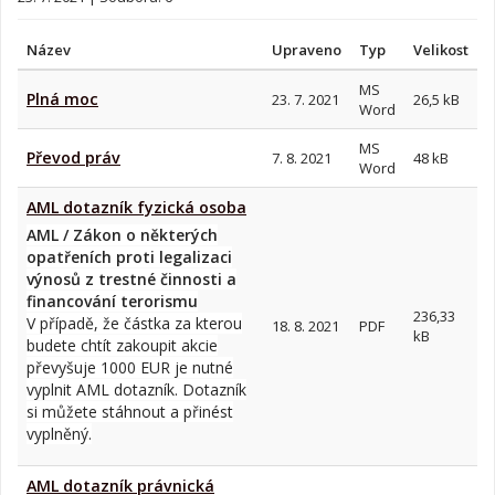
Název
Upraveno
Typ
Velikost
MS
Plná moc
23. 7. 2021
26,5 kB
Word
MS
Převod práv
7. 8. 2021
48 kB
Word
AML dotazník fyzická osoba
AML / Zákon o některých
opatřeních proti legalizaci
výnosů z trestné činnosti a
financování terorismu
236,33
V případě, že částka za kterou
18. 8. 2021
PDF
kB
budete chtít zakoupit akcie
převyšuje 1000 EUR je nutné
vyplnit AML dotazník. Dotazník
si můžete stáhnout a přinést
vyplněný.
AML dotazník právnická