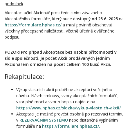
podmínek
.
Akceptaci učiní Akcionář prostřednictvím závazného
Akceptačního formuláře, který bude dostupný
od 25.6. 2025
na
https://formulare.hphas.cz/
a musí povinně obsahovat
všechny předepsané náležitosti, včetně úředně ověřeného
podpisu.
POZOR!
Pro případ Akceptace bez osobní přítomnosti v
sídle společnosti, je počet Akcií prodávaných jedním
Akcionářem omezen na počet celkem 100 kusů Akcií.
Rekapitulace:
Výkup vlastních akcií proběhne akceptací veřejného
návrhu. Návrh smlouvy, vzory akceptačních formulářů,
vzor plné moci a vzor rubopisu najdete na
https://www.hphas.cz/slozka/vykup-vlastnich-akcii/
Akceptaci je možné provést osobně po rezervaci termínu
v
REZERVAČNÍM SYSTÉMU
nebo distančně vyplněním
formuláře na
https://formulare.hphas.cz/.