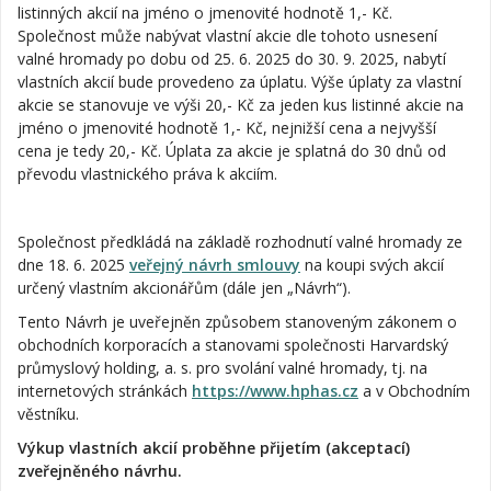
listinných akcií na jméno o jmenovité hodnotě 1,- Kč.
Společnost může nabývat vlastní akcie dle tohoto usnesení
valné hromady po dobu od 25. 6. 2025 do 30. 9. 2025, nabytí
vlastních akcií bude provedeno za úplatu. Výše úplaty za vlastní
akcie se stanovuje ve výši 20,- Kč za jeden kus listinné akcie na
jméno o jmenovité hodnotě 1,- Kč, nejnižší cena a nejvyšší
cena je tedy 20,- Kč. Úplata za akcie je splatná do 30 dnů od
převodu vlastnického práva k akciím.
Společnost předkládá na základě rozhodnutí valné hromady ze
dne 18. 6. 2025
veřejný návrh smlouvy
na koupi svých akcií
určený vlastním akcionářům (dále jen „Návrh“).
Tento Návrh je uveřejněn způsobem stanoveným zákonem o
obchodních korporacích a stanovami společnosti Harvardský
průmyslový holding, a. s. pro svolání valné hromady, tj. na
internetových stránkách
https://www.hphas.cz
a v Obchodním
věstníku.
Výkup vlastních akcií proběhne přijetím (akceptací)
zveřejněného návrhu.