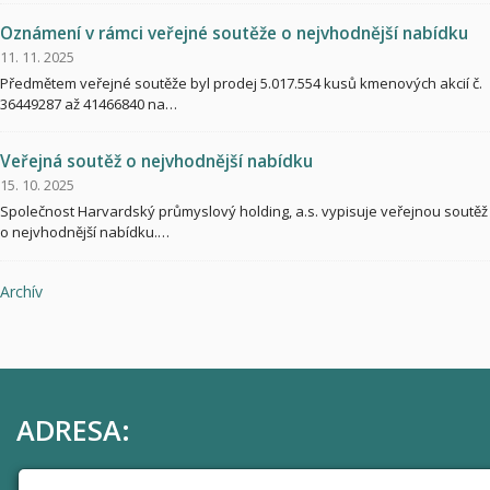
Oznámení v rámci veřejné soutěže o nejvhodnější nabídku
11. 11. 2025
Předmětem veřejné soutěže byl prodej 5.017.554 kusů kmenových akcií č.
36449287 až 41466840 na…
Veřejná soutěž o nejvhodnější nabídku
15. 10. 2025
Společnost Harvardský průmyslový holding, a.s. vypisuje veřejnou soutěž
o nejvhodnější nabídku.…
Archív
ADRESA:
Harvardský průmyslový holding, a.s.