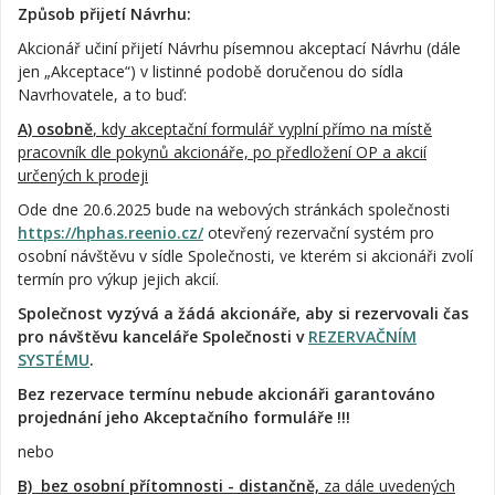
Způsob přijetí Návrhu:
Akcionář učiní přijetí Návrhu písemnou akceptací Návrhu (dále
jen „Akceptace“) v listinné podobě doručenou do sídla
Navrhovatele, a to buď:
A)
osobně
, kdy akceptační formulář vyplní přímo na místě
pracovník dle pokynů akcionáře, po předložení OP a akcií
určených k prodeji
Ode dne 20.6.2025 bude na webových stránkách společnosti
https://hphas.reenio.cz/
otevřený rezervační systém pro
osobní návštěvu v sídle Společnosti, ve kterém si akcionáři zvolí
termín pro výkup jejich akcií.
Společnost vyzývá a žádá akcionáře, aby si rezervovali čas
pro návštěvu kanceláře Společnosti v
REZERVAČNÍM
SYSTÉMU
.
Bez rezervace termínu nebude akcionáři garantováno
projednání jeho Akceptačního formuláře !!!
nebo
B)
bez osobní přítomnosti -
distančně,
za dále uvedených