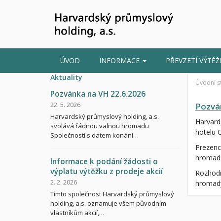
ÚVOD
INFORMACE
PŘEVZETÍ VÝTĚ
Aktuality
Úvodní s
Pozvánka na VH 22.6.2026
Pozvá
22. 5. 2026
Harvardský průmyslový holding, a.s.
Harvard
svolává řádnou valnou hromadu
hotelu 
Společnosti s datem konání…
Prezenc
hromadu
Informace k podání žádosti o
výplatu výtěžku z prodeje akcií
Rozhodn
2. 2. 2026
hromad
Tímto společnost Harvardský průmyslový
holding, a.s. oznamuje všem původním
vlastníkům akcií,…