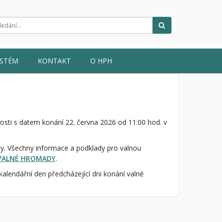
Hledat
YSTÉM
KONTAKT
O HPH
sti s datem konání 22. června 2026 od 11:00 hod. v
y. Všechny informace a podklady pro valnou
VALNÉ HROMADY
.
alendářní den předcházející dni konání valné