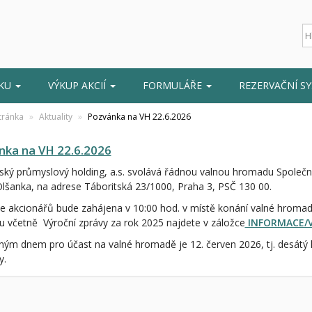
ŽKU
VÝKUP AKCIÍ
FORMULÁŘE
REZERVAČNÍ S
tránka
Aktuality
Pozvánka na VH 22.6.2026
nka na VH 22.6.2026
ský průmyslový holding, a.s. svolává řádnou valnou hromadu Společno
Olšanka, na adrese Táboritská 23/1000, Praha 3, PSČ 130 00.
e akcionářů bude zahájena v 10:00 hod. v místě konání valné hromad
 včetně Výroční zprávy za rok 2025 najdete v záložce
INFORMACE/
ým dnem pro účast na valné hromadě je 12. červen 2026, tj. desátý k
y.