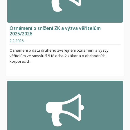
čistý výtěžek z prodeje akcií i výplatě ve výši 19,90 Kč na jednu
akcii.
Více informací k možnosti požádat si o výtěžek zpeněžení
najdete na https://www.hphas.cz/inpage/prevzeti-vytezku-z-
prodeje-akcii/.
Oznámení o snížení ZK a výzva věřitelům
2025/2026
2.2.2026
Oznámení o datu druhého zveřejnění oznámení a výzvy
věřitelům ve smyslu § 518 odst. 2 zákona o obchodních
korporacích.