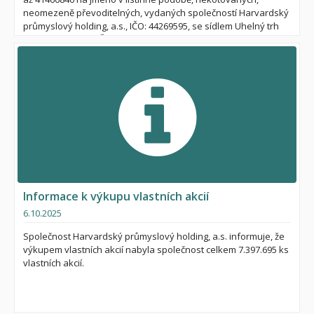
neomezeně převoditelných, vydaných společností Harvardský
průmyslový holding, a.s., IČO: 44269595, se sídlem Uhelný trh
414/9, Praha 1, PSČ 110 00, které nebyly ani na základě
opakované výzvy společnosti akcionářům k převzetí vydaných
listinných kmenových akcií znějících na jméno jejich vlastníky
převzaty. Předmětem veřejné soutěže jsou všechny akcie
uvedené shora jako celek, prodej jednotlivých akcií po menších
tranších se nepřipouští.
Informace k výkupu vlastních akcií
6.10.2025
Společnost Harvardský průmyslový holding, a.s. informuje, že
výkupem vlastních akcií nabyla společnost celkem 7.397.695 ks
vlastních akcií.