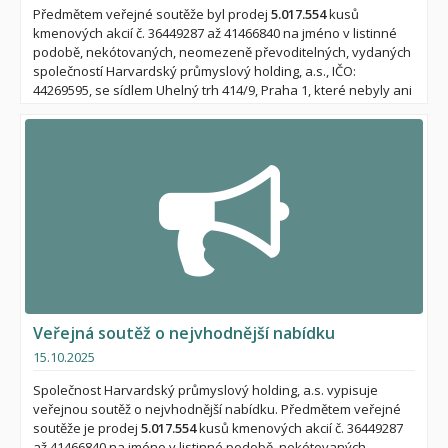
Předmětem veřejné soutěže byl prodej
5.017.554
kusů
kmenových akcií č. 36449287 až 41466840 na jméno v listinné
podobě, nekótovaných, neomezeně převoditelných, vydaných
společností Harvardský průmyslový holding, a.s., IČO:
44269595, se sídlem Uhelný trh 414/9, Praha 1, které nebyly ani
na základě opakované výzvy společnosti akcionářům k
převzetí vydaných listinných kmenových akcií znějících na
jméno jejich vlastníky převzaty. Předmětem veřejné soutěže
byly všechny akcie uvedené shora jako celek, prodej
jednotlivých akcií po menších tranších nebyl připuštěn.
Veřejná soutěž o nejvhodnější nabídku
15.10.2025
Společnost Harvardský průmyslový holding, a.s. vypisuje
veřejnou soutěž o nejvhodnější nabídku. Předmětem veřejné
soutěže je prodej
5.017.554
kusů kmenových akcií č. 36449287
až 41466840 na jméno v listinné podobě, nekótovaných,