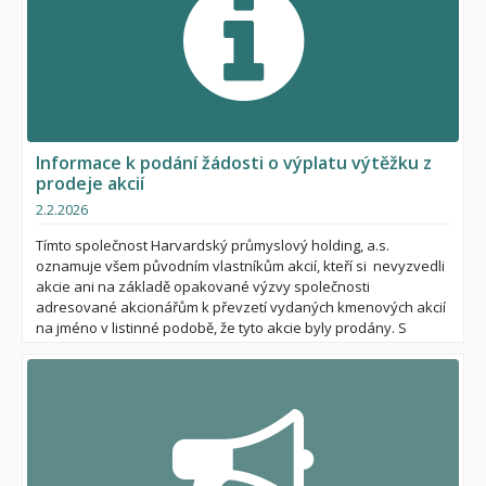
Informace k podání žádosti o výplatu výtěžku z
prodeje akcií
2.2.2026
Tímto společnost Harvardský průmyslový holding, a.s.
oznamuje všem původním vlastníkům akcií, kteří si nevyzvedli
akcie ani na základě opakované výzvy společnosti
adresované akcionářům k převzetí vydaných kmenových akcií
na jméno v listinné podobě, že tyto akcie byly prodány. S
ohledem na tuto skutečnost již nejsou akcionáři společnosti a
ve vztahu k nim bude postupováno v souladu s ust. § 543 NOZ.
Společnost Harvardský průmyslový holding, a.s. tímto
informuje původní vlastníky akcií (žadatele), že je možné
uplatnit nárok na výtěžek z prodeje jejich akcií.
Společnost stanovila částku výtěžku z prodeje nepřevzatých
akcií připadající na jednu akcii po započtení pohledávek, tj.