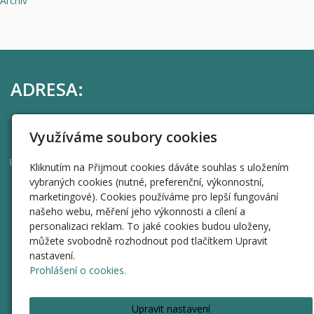
Archív
ADRESA:
Harvardský průmyslový holding, a.s.
Využíváme soubory cookies
Uhelný trh 414/9, Staré Město, 110 00 Praha 1
44269595
IČO
Kliknutím na Přijmout cookies dáváte souhlas s uložením
vybraných cookies (nutné, preferenční, výkonnostní,
RYCHLÁ NAVIGACE
marketingové). Cookies používáme pro lepší fungování
našeho webu, měření jeho výkonnosti a cílení a
Úvod
personalizaci reklam. To jaké cookies budou uloženy,
můžete svobodně rozhodnout pod tlačítkem Upravit
Informace
nastavení.
Valné hromady
Prohlášení o cookies.
Přeměna na listinné akcie
Rezervace termínu
Upravit nastavení
O HPH