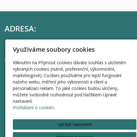
ADRESA:
Harvardský průmyslový holding, a.s.
Využíváme soubory cookies
Uhelný trh 414/9, Staré Město, 110 00 Praha 1
44269595
IČO
Kliknutím na Přijmout cookies dáváte souhlas s uložením
vybraných cookies (nutné, preferenční, výkonnostní,
RYCHLÁ NAVIGACE
marketingové). Cookies používáme pro lepší fungování
našeho webu, měření jeho výkonnosti a cílení a
Úvod
personalizaci reklam. To jaké cookies budou uloženy,
můžete svobodně rozhodnout pod tlačítkem Upravit
Informace
nastavení.
Valné hromady
Prohlášení o cookies.
Přeměna na listinné akcie
Rezervace termínu
Upravit nastavení
O HPH
Kontakt