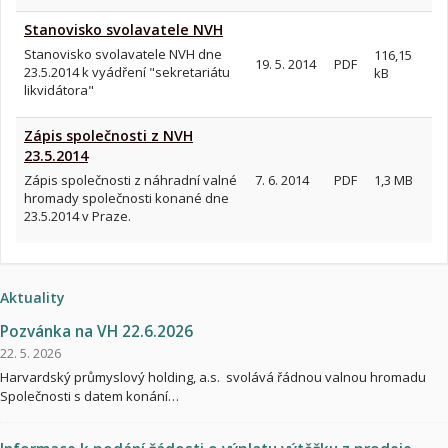
Stanovisko svolavatele NVH
Stanovisko svolavatele NVH dne
116,15
19. 5. 2014
PDF
23.5.2014 k vyádření "sekretariátu
kB
likvidátora"
Zápis společnosti z NVH
23.5.2014
Zápis společnosti z náhradní valné
7. 6. 2014
PDF
1,3 MB
hromady společnosti konané dne
23.5.2014 v Praze.
Aktuality
Pozvánka na VH 22.6.2026
22. 5. 2026
Harvardský průmyslový holding, a.s. svolává řádnou valnou hromadu
Společnosti s datem konání…