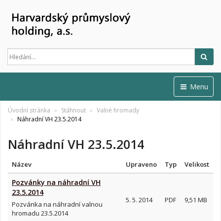
Hled
Menu
Úvodní stránka
Stáhnout
Valné hromady
Náhradní VH 23.5.2014
Náhradní VH 23.5.2014
Název
Upraveno
Typ
Velikost
Pozvánky na náhradní VH
23.5.2014
5. 5. 2014
PDF
9,51 MB
Pozvánka na náhradní valnou
hromadu 23.5.2014