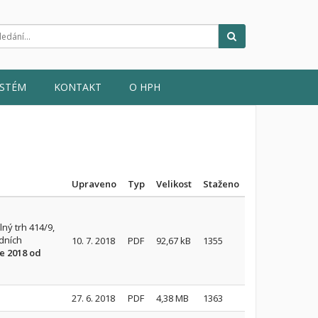
Hledat
YSTÉM
KONTAKT
O HPH
Upraveno
Typ
Velikost
Staženo
ný trh 414/9,
dních
10. 7. 2018
PDF
92,67 kB
1355
e 2018 od
27. 6. 2018
PDF
4,38 MB
1363