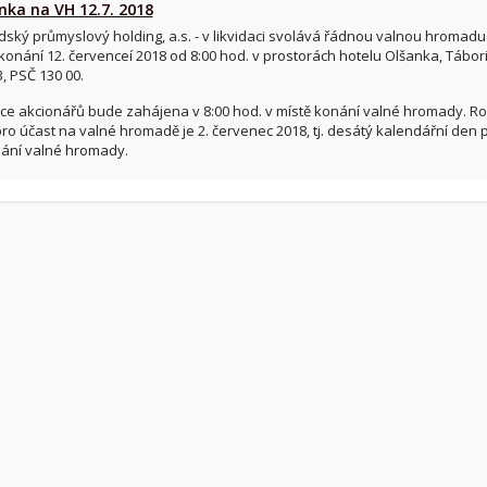
ka na VH 12.7. 2018
ský průmyslový holding, a.s. - v likvidaci svolává řádnou valnou hromadu
onání 12. červenceí 2018 od 8:00 hod. v prostorách hotelu Olšanka, Tábori
, PSČ 130 00.
ce akcionářů bude zahájena v 8:00 hod. v místě konání valné hromady. 
o účast na valné hromadě je 2. červenec 2018, tj. desátý kalendářní den 
nání valné hromady.