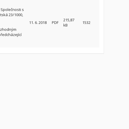
 Společnosti s
tská 23/1000,
215,87
11. 6. 2018
PDF
1532
kB
Rozhodným
předcházející