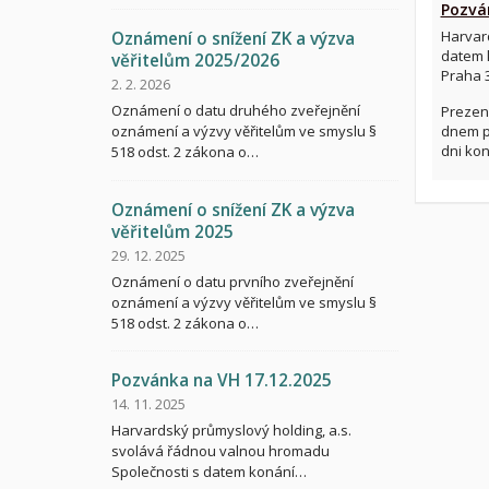
Pozván
Harvard
Oznámení o snížení ZK a výzva
datem k
věřitelům 2025/2026
Praha 3
2. 2. 2026
Oznámení o datu druhého zveřejnění
Prezen
dnem pr
oznámení a výzvy věřitelům ve smyslu §
dni ko
518 odst. 2 zákona o…
Oznámení o snížení ZK a výzva
věřitelům 2025
29. 12. 2025
Oznámení o datu prvního zveřejnění
oznámení a výzvy věřitelům ve smyslu §
518 odst. 2 zákona o…
Pozvánka na VH 17.12.2025
14. 11. 2025
Harvardský průmyslový holding, a.s.
svolává řádnou valnou hromadu
Společnosti s datem konání…