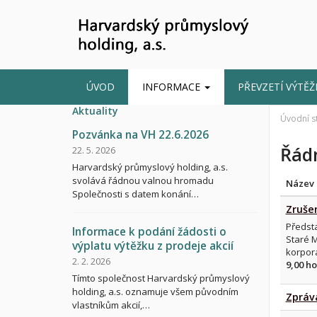
ÚVOD
INFORMACE
PŘEVZETÍ VÝTĚ
Aktuality
Úvodní s
Pozvánka na VH 22.6.2026
Řád
22. 5. 2026
Harvardský průmyslový holding, a.s.
svolává řádnou valnou hromadu
Název
Společnosti s datem konání…
Zrušen
Předsta
Informace k podání žádosti o
Staré M
výplatu výtěžku z prodeje akcií
korpor
2. 2. 2026
9,00 h
Tímto společnost Harvardský průmyslový
holding, a.s. oznamuje všem původním
Zpráva
vlastníkům akcií,…