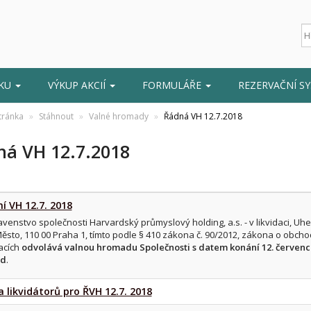
ŽKU
VÝKUP AKCIÍ
FORMULÁŘE
REZERVAČNÍ S
tránka
Stáhnout
Valné hromady
Řádná VH 12.7.2018
ná VH 12.7.2018
í VH 12.7. 2018
venstvo společnosti Harvardský průmyslový holding, a.s. - v likvidaci, Uhel
ěsto, 110 00 Praha 1, tímto podle § 410 zákona č. 90/2012, zákona o obcho
acích
odvolává valnou hromadu Společnosti
s datem konání
12. červenc
od
.
 likvidátorů pro ŘVH 12.7. 2018