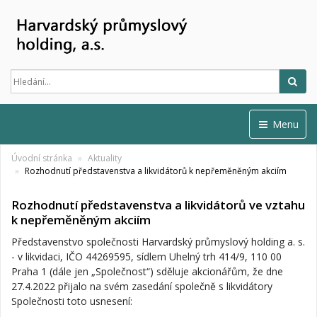
Hled
Menu
Úvodní stránka
Aktuality
Rozhodnutí představenstva a likvidátorů k nepřeměněným akciím
Rozhodnutí představenstva a likvidátorů ve vztahu
k nepřeměněným akciím
Představenstvo společnosti Harvardský průmyslový holding a. s.
- v likvidaci, IČO 44269595, sídlem Uhelný trh 414/9, 110 00
Praha 1 (dále jen „Společnost“) sděluje akcionářům, že dne
27.4.2022 přijalo na svém zasedání společně s likvidátory
Společnosti toto usnesení: