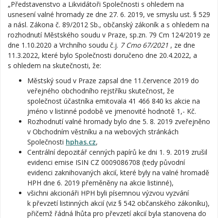
„Představenstvo a Likvidátoři Společnosti s ohledem na
usnesení valné hromady ze dne 27. 6. 2019, ve smyslu ust. § 529
a násl. Zákona č. 89/2012 Sb., občanský zákoník a s ohledem na
rozhodnutí Městského soudu v Praze, sp.zn. 79 Cm 124/2019 ze
dne 1.10.2020 a Vrchního soudu č.j.
7 Cmo 67/2021
, ze dne
11.3.2022, které bylo Společnosti doručeno dne 20.4.2022, a
s ohledem na skutečnosti, že:
Městský soud v Praze zapsal dne 11.července 2019 do
veřejného obchodního rejstříku skutečnost, že
společnost účastníka emitovala 41 466 840 ks akcie na
jméno v listinné podobě ve jmenovité hodnotě 1,- Kč.
Rozhodnutí valné hromady bylo dne 5. 8. 2019 zveřejněno
v Obchodním věstníku a na webových stránkách
Společnosti
hphas.cz
,
Centrální depozitář cenných papírů ke dni 1. 9. 2019 zrušil
evidenci emise ISIN CZ 0009086708 (tedy původní
evidenci zaknihovaných akcií, které byly na valné hromadě
HPH dne 6. 2019 přeměněny na akcie listinné),
všichni akcionáři HPH byli písemnou výzvou vyzvání
k převzetí listinných akcií (viz § 542 občanského zákoníku),
přičemž řádná lhůta pro převzetí akcií byla stanovena do