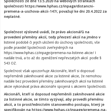
Společnosti ze dne 13.5.2020 na webových stránkách
společnosti https://www.hphas.cz/inpage/distancni-
premena-a-uschova-akcii-147/, považují ke dni 20.4.2022 za
neplatné.
Společnost výslovně uvádí, že právo akcionářů na
provedení přeměny akcií, tedy převzetí akcií na jméno v
listinné podobě či jejich uložení do úschovy společnosti, vše
podle pravidel Společnosti zveřejněných na
https://www.hphas.cz/inpage/premena-na-listinne-akcie/ I
nadále trvá, a to až do zpeněžení nepřevzatých akcií podle §
543 OZ.
Společnost však upozorňuje Akcionáře, kteří si doposud
nepřeměnili zaknihované akcie za listinné akcie, že nemohou
nadále bez provedení přeměny zaknihovaných akcií na listinné
akcie vykonávat práva akcionáře spojená s akciemi Společnosti.
Akcionáři, kteří si doposud nepřeměnili zaknihované akcie
za listinné akcie, se tímto vyzývají, aby provedli přeměnu
akcií, a to prostřednictvím stanoveného postupu, který je
specifikován na https://www.hphas.cz/inpage/premena-na-