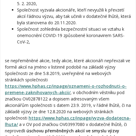
5. 2. 2020,
Společnost vyzvala akcionáře, kteří nevyužili k převzetí
akcií řádnou výzvu, aby tak učinili v dodatečné lhůtě, která
byla stanovena do 20.11.2020.
Společnost zohlednila bezpečnostní situaci ve vztahu k
onemocnění COVID-19 způsobené koronavirem SARS-
CoV-2,
se nepřeměněné akcie, tedy akcie, které akcionáři nepřevzali ve
formě akcií na jméno v listinné podobě na základě výzvy
Společnosti ze dne 5.8.2019, uveřejněné na webových
stránkách společnosti
https://www.hphas.cz/inpage/oznameni-o-rozhodnuti-o-
premene-zaknihovanych-akcii/
, v obchodním věstníku pod
značkou OV02878122 a dopisem adresovaným všem
akcionářům společnosti s datem 23.9. 2019, v řádné lhůtě, či na
základě výzvy ze dne 12.8.2020 na webových stránkách
společnosti
https://www.hphas.cz/inpage/vyzva-dodatecna-
lhuta/
a v OV pod značkou OV03997080 v dodatečné lhůtě, či
neprovedli
úschovu přeměněných akcií ve smyslu výzvy