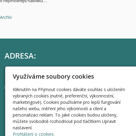
o nejvhodnější nabídku.…
Archív
ADRESA:
Harvardský průmyslový holding, a.s.
Využíváme soubory cookies
Uhelný trh 414/9, Staré Město, 110 00 Praha 1
44269595
IČO
Kliknutím na Přijmout cookies dáváte souhlas s uložením
vybraných cookies (nutné, preferenční, výkonnostní,
RYCHLÁ NAVIGACE
marketingové). Cookies používáme pro lepší fungování
našeho webu, měření jeho výkonnosti a cílení a
Úvod
personalizaci reklam. To jaké cookies budou uloženy,
můžete svobodně rozhodnout pod tlačítkem Upravit
Informace
nastavení.
Valné hromady
Prohlášení o cookies.